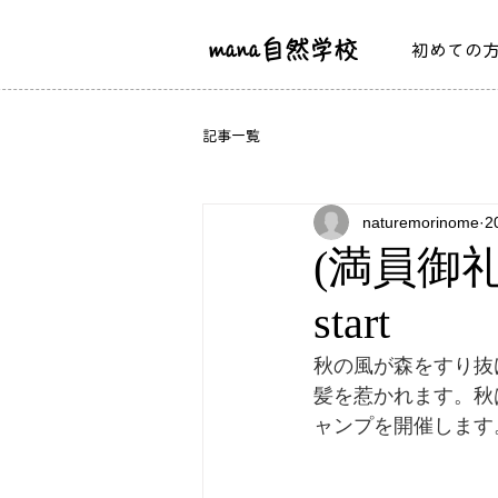
mana自然学校
初めての
記事一覧
naturemorinome
2
(満員御
start
秋の風が森をすり抜
髪を惹かれます。秋
ャンプを開催します