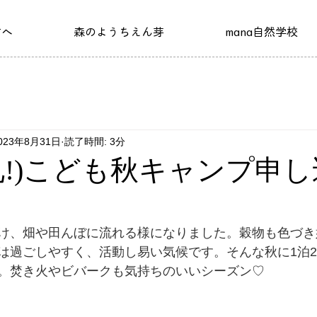
方へ
森のようちえん芽
mana自然学校
023年8月31日
読了時間: 3分
礼!)こども秋キャンプ申
け、畑や田んぼに流れる様になりました。穀物も色づき
は過ごしやすく、活動し易い気候です。そんな秋に1泊
。焚き火やビバークも気持ちのいいシーズン♡